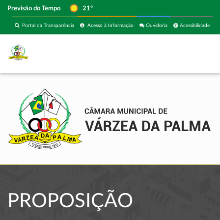
Previsão do Tempo
21º
Portal da Transparência
Acesso à Informação
Ouvidoria
Acessibilidade
PROPOSIÇÃO