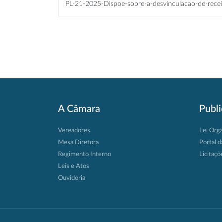
PL-21-2025-Dispoe-sobre-a-desvinculacao-de-recei
A Câmara
Publ
Vereadores
Lei Org
Mesa Diretora
Portal d
Regimento Interno
Licitaçõ
Leis e Atos
Ouvidoria