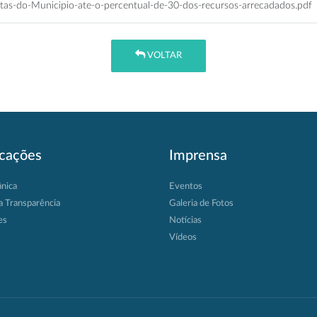
tas-do-Municipio-ate-o-percentual-de-30-dos-recursos-arrecadados.pdf
VOLTAR
icações
Imprensa
ânica
Eventos
a Transparência
Galeria de Fotos
es
Notícias
Vídeos