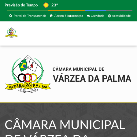
Previsão do Tempo
23º
Portal da Transparência
Acesso à Informação
Ouvidoria
Acessibilidade
CÂMARA MUNICIPAL