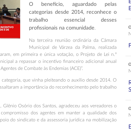
O benefício, aguardado pelas
categorias desde 2014, reconhece o
trabalho essencial desses
profissionais na comunidade
.
N
Na terceira reunião ordinária da Câmara
Municipal de Várzea da Palma, realizada
ram, em primeira e única votação, o Projeto de Lei n.º
cipal a repassar o incentivo financeiro adicional anual
 Agentes de Combate às Endemias (ACE)”.
N
 categoria, que vinha pleiteando o auxílio desde 2014. O
ressaltaram a importância do reconhecimento pelo trabalho
a, Glênio Osório dos Santos, agradeceu aos vereadores o
 compromisso dos agentes em manter a qualidade dos
N
oio do sindicato e da assessoria jurídica na mobilização