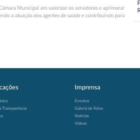
Câmara Municipal em valorizar os servidores e aprimorar
cendo a atuação dos agentes de saúde e contribuindo para
icações
Imprensa
ânica
Eventos
a Transparência
Galeria de Fotos
es
Notícias
Vídeos