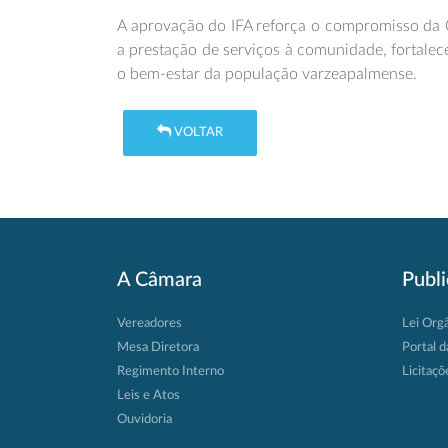
A aprovação do IFA reforça o compromisso da 
a prestação de serviços à comunidade, fortale
o bem-estar da população varzeapalmense.
VOLTAR
A Câmara
Publ
Vereadores
Lei Org
Mesa Diretora
Portal d
Regimento Interno
Licitaçõ
Leis e Atos
Ouvidoria