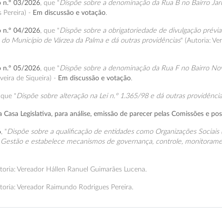
vo n.º 03/2026
, que "
Dispõe sobre a denominação da Rua B no Bairro Jard
 Pereira) -
Em discussão e votação
.
vo n.º 04/2026
, que "
Dispõe sobre a obrigatoriedade de divulgação prévia 
s do Município de Várzea da Palma e dá outras providências
" (Autoria: V
vo n.º 05/2026
, que "
Dispõe sobre a denominação da Rua F no Bairro Nov
eira de Siqueira) -
Em discussão e votação
.
que "
Dispõe sobre alteração na Lei n.º 1.365/98 e dá outras providênci
Casa Legislativa, para análise, emissão de parecer pelas Comissões e pos
6
, “
Dispõe sobre a qualificação de entidades como Organizações Sociais (
estão e estabelece mecanismos de governança, controle, monitoramento
toria: Vereador Hállen Ranuel Guimarães Lucena.
toria: Vereador Raimundo Rodrigues Pereira.