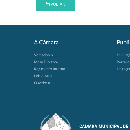
VOLTAR
A Câmara
Publ
Vereadores
Lei Org
Mesa Diretora
Portal d
Regimento Interno
Licitaçõ
Leis e Atos
Ouvidoria