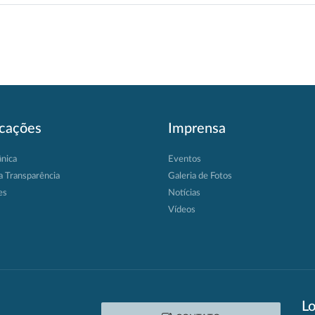
icações
Imprensa
ânica
Eventos
a Transparência
Galeria de Fotos
es
Notícias
Vídeos
Lo