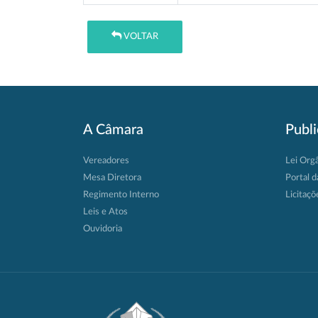
VOLTAR
A Câmara
Publ
Vereadores
Lei Org
Mesa Diretora
Portal d
Regimento Interno
Licitaçõ
Leis e Atos
Ouvidoria