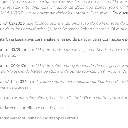
, que “
Dispõe sobre abertura de Crédito Adicional Especial ao Orçam
6 e atualiza a Lei Municipal nº 2.569 de 2025 que dispõe sobre o P
Lei 4.320/1964 e da outras providências
” (Autoria: Executivo) -
Em discu
vo n.º 02/2026
, que "
Dispõe sobre a denominação do edifício-sede do In
 e dá outras providências"
(Autoria: Vereador Roberto Antônio Oliveira de
 Casa Legislativa, para análise, emissão de parecer pelas Comissões e po
ivo n.º 03/2026
, que "
Dispõe sobre a denominação da Rua B no Bairro Ja
Pereira);
ivo n.º 04/2026
, que "
Dispõe sobre a obrigatoriedade de divulgação prévi
s do Município de Várzea da Palma e dá outras providências
" (Autoria: V
tivo n.º 05/2026
, que "
Dispõe sobre a denominação da Rua F no Bairro N
eira de Siqueira);
,
que "
Dispõe sobre alteração na Lei n.º 1.365/98 e dá outras providênc
toria: Vereador Ailton Viana de Almeida;
toria: Vereador Reinaldo Farias Lopes Ferreira.