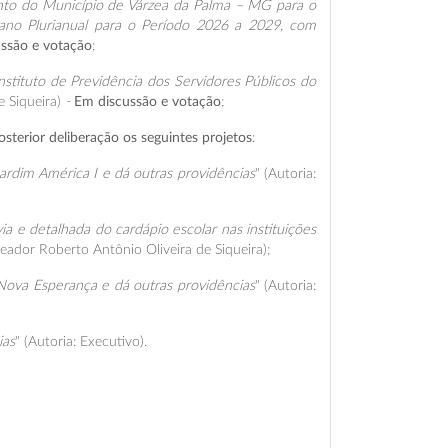
ento do Município de Várzea da Palma – MG para o
lano Plurianual para o Período 2026 a 2029, com
ssão e votação
;
stituto de Previdência dos Servidores Públicos do
 Siqueira)
-
Em discussão e votação
;
sterior deliberação os seguintes projetos
:
rdim América I e dá outras providências
" (Autoria:
a e detalhada do cardápio escolar nas instituições
ereador Roberto Antônio Oliveira de Siqueira);
ova Esperança e dá outras providências
" (Autoria:
ias
" (Autoria: Executivo).