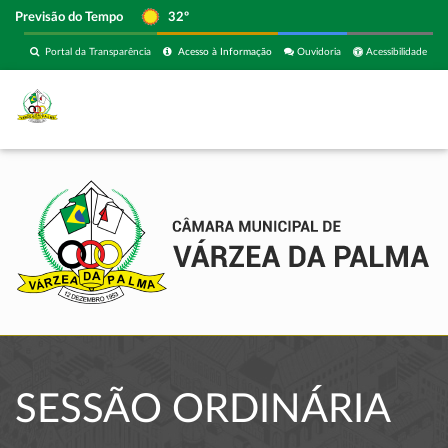
Previsão do Tempo
32º
Portal da Transparência
Acesso à Informação
Ouvidoria
Acessibilidade
SESSÃO ORDINÁRIA