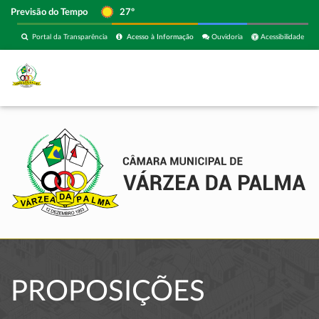
Previsão do Tempo
27º
Portal da Transparência
Acesso à Informação
Ouvidoria
Acessibilidade
PROPOSIÇÕES