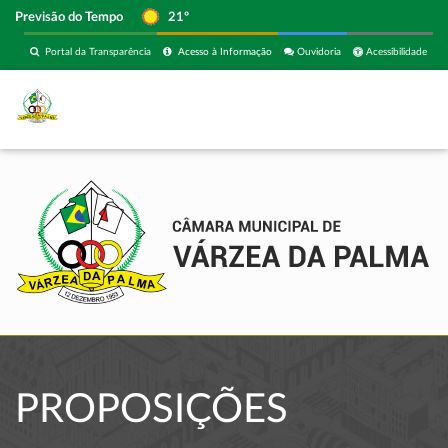
Previsão do Tempo
21º
Portal da Transparência
Acesso à Informação
Ouvidoria
Acessibilidade
PROPOSIÇÕES