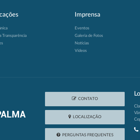
icações
Imprensa
ânica
Eventos
a Transparência
Galeria de Fotos
es
Notícias
Vídeos
Lo
CONTATO
Cla
Vá
LOCALIZAÇÃO
Ce
PERGUNTAS FREQUENTES