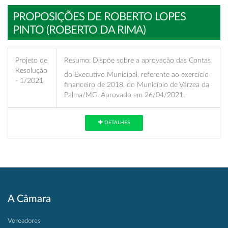
PROPOSIÇÕES DE ROBERTO LOPES
PINTO (ROBERTO DA RIMA)
Projeto de
Resumo:
Dispõe sobre a aprovação das Contas
Resolução
do Executivo Municipal, referente ao exercício
- 1/2021
financeiro de 2018, do Município de Várzea da
Palma/MG. Aprovado em 26/04/2021.
DETALHES
A Câmara
Vereadores