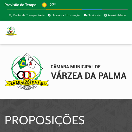
Previsão do Tempo
27º
Portal da Transparência
Acesso à Informação
Ouvidoria
Acessibilidade
PROPOSIÇÕES