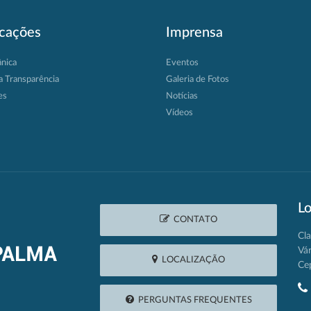
icações
Imprensa
ânica
Eventos
a Transparência
Galeria de Fotos
es
Notícias
Vídeos
Lo
CONTATO
Cla
Vá
LOCALIZAÇÃO
Ce
PERGUNTAS FREQUENTES