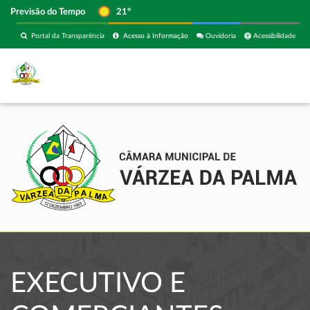
Previsão do Tempo
21º
Portal da Transparência
Acesso à Informação
Ouvidoria
Acessibilidade
EXECUTIVO E