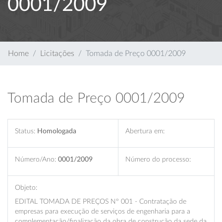
0001/2009
Home
Licitações
Tomada de Preço 0001/2009
Tomada de Preço 0001/2009
Status:
Homologada
Abertura em:
Número/Ano:
0001/2009
Número do processo:
Objeto:
EDITAL TOMADA DE PREÇOS Nº 001 - Contratação de
empresas para execução de serviços de engenharia para a
complementação/finalização da obra de construção da sede da