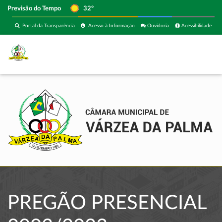
Previsão do Tempo
32º
Portal da Transparência
Acesso à Informação
Ouvidoria
Acessibilidade
PREGÃO PRESENCIAL