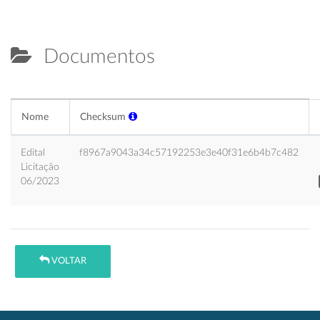
Documentos
Nome
Checksum
Edital
f8967a9043a34c57192253e3e40f31e6b4b7c482
Licitação
06/2023
VOLTAR