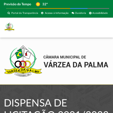
Previsão do Tempo
32º
Portal da Transparência
Acesso à Informação
Ouvidoria
Acessibilidade
DISPENSA DE