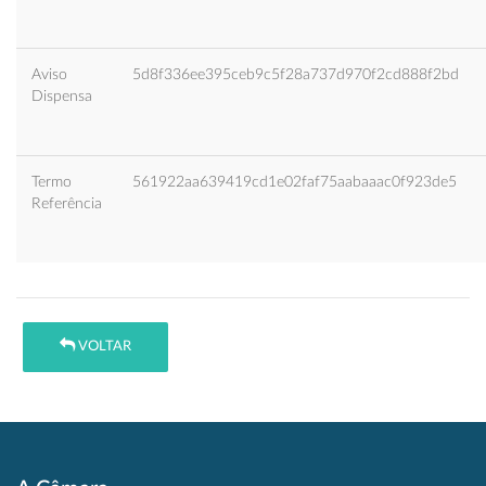
Aviso
5d8f336ee395ceb9c5f28a737d970f2cd888f2bd
Dispensa
Termo
561922aa639419cd1e02faf75aabaaac0f923de5
Referência
VOLTAR