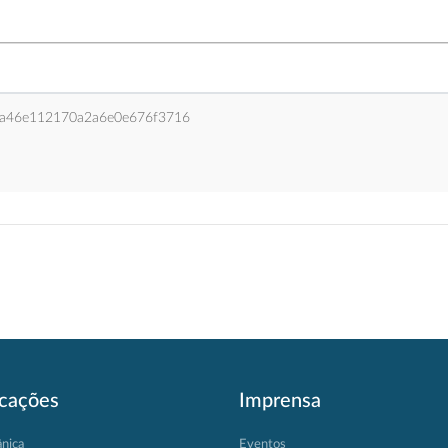
9a46e112170a2a6e0e676f3716
icações
Imprensa
ânica
Eventos