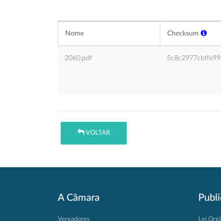
Nome
Checksum
2060.pdf
5c8c2977cbffe9
VOLTAR
A Câmara
Publ
Vereadores
Lei Org