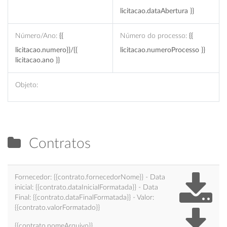
licitacao.dataAbertura }}
Número/Ano:
{{
Número do processo:
{{
licitacao.numero}}/{{
licitacao.numeroProcesso }}
licitacao.ano }}
Objeto:
Contratos
Fornecedor: {{contrato.fornecedorNome}} - Data
inicial: {{contrato.dataInicialFormatada}} - Data
Final: {{contrato.dataFinalFormatada}} - Valor:
{{contrato.valorFormatado}}
{{contrato.nomeArquivo}}