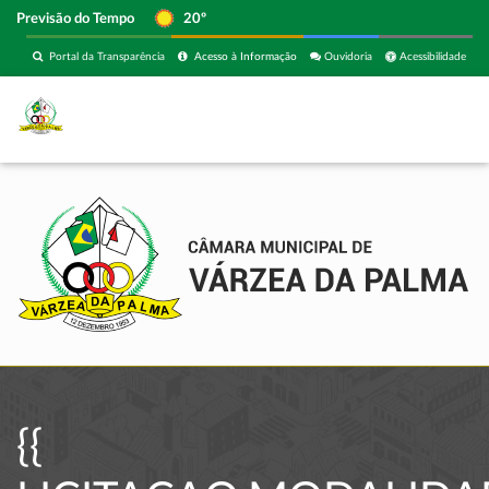
Previsão do Tempo
20º
Portal da Transparência
Acesso à Informação
Ouvidoria
Acessibilidade
{{