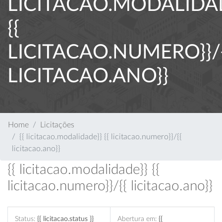
LICITACAO.MODALIDA
{{
LICITACAO.NUMERO}}/{
LICITACAO.ANO}}
Home
Licitações
{{ licitacao.modalidade}} {{ licitacao.numero}}/{{
licitacao.ano}}
{{ licitacao.modalidade}} {{
licitacao.numero}}/{{ licitacao.ano}}
Status:
{{ licitacao.status }}
Abertura em:
{{