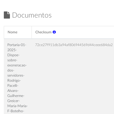
Documentos
Nome
Checksum
Portaria-01-
72ce27f911db3a94af806944569d44ceee684da2
2025-
Dispoe-
sobre-
exoneracao-
dos-
servidores-
Rodrigo-
Pacelli-
Alvaro-
Guilherme-
Greicer-
Maria-Maria-
F-Botelho-