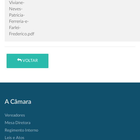
Viviane-
Neves-
Patricia-
Ferreria-e-
Farlei-
Frederico.pdf
VOLTAR
A Câmara
Vereadores
Mesa Diretora
Regimento Interno
Leis e Atos