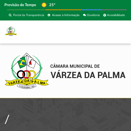
Previsão do Tempo
25º
Portal da Transparência
Acesso à Informação
Ouvidoria
Acessibilidade
/