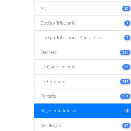
Ato
10
Código Tributário
1
Código Tributário - Alterações
7
Decreto
125
Lei Complementar
25
Lei Ordinária
737
Portaria
351
Regimento Interno
1
Resolução
67