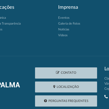
icações
Imprensa
ânica
Eventos
a Transparência
Galeria de Fotos
es
Notícias
Vídeos
Lo
CONTATO
Cla
Vá
LOCALIZAÇÃO
Ce
PERGUNTAS FREQUENTES