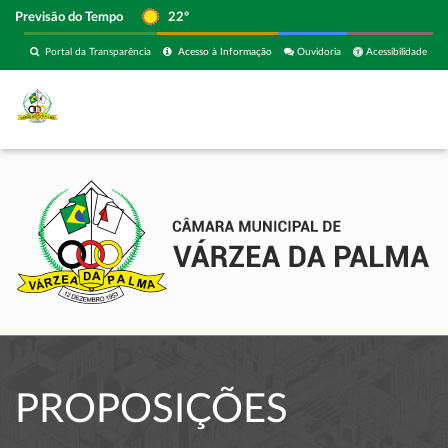
Previsão do Tempo
22º
Portal da Transparência
Acesso à Informação
Ouvidoria
Acessibilidade
PROPOSIÇÕES