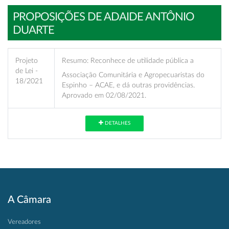
PROPOSIÇÕES DE ADAIDE ANTÔNIO
DUARTE
Projeto
Resumo:
Reconhece de utilidade pública a
de Lei -
Associação Comunitária e Agropecuaristas do
18/2021
Espinho – ACAE, e dá outras providências.
Aprovado em 02/08/2021.
DETALHES
A Câmara
Vereadores