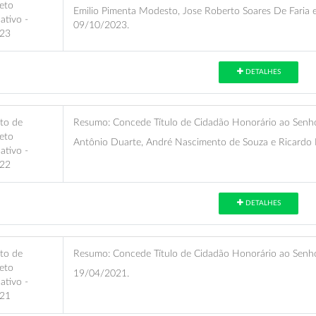
eto
Emilio Pimenta Modesto, Jose Roberto Soares De Faria 
lativo -
09/10/2023.
23
DETALHES
eto de
Resumo:
Concede Título de Cidadão Honorário ao Senhor
eto
Antônio Duarte, André Nascimento de Souza e Ricardo 
lativo -
22
DETALHES
eto de
Resumo:
Concede Título de Cidadão Honorário ao Senho
eto
19/04/2021.
lativo -
21