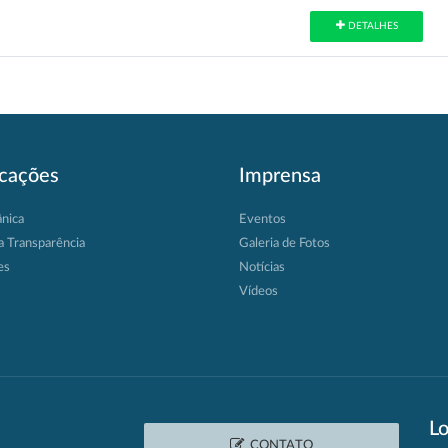
DETALHES
icações
Imprensa
ânica
Eventos
a Transparência
Galeria de Fotos
es
Notícias
Vídeos
Lo
CONTATO