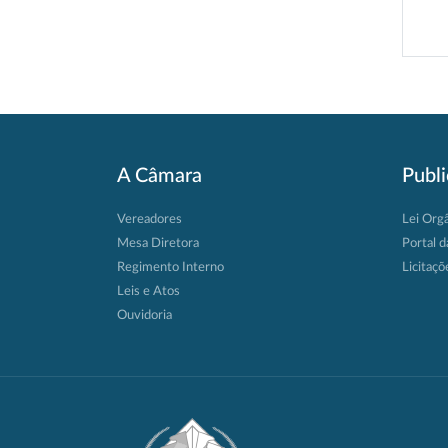
A Câmara
Publ
Vereadores
Lei Org
Mesa Diretora
Portal d
Regimento Interno
Licitaçõ
Leis e Atos
Ouvidoria