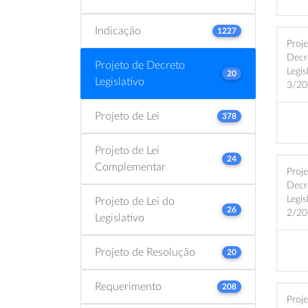
Indicação
1227
Proj
Decr
Projeto de Decreto
Legis
20
Legislativo
3/20
Projeto de Lei
378
Projeto de Lei
24
Complementar
Proj
Decr
Legis
Projeto de Lei do
26
2/20
Legislativo
Projeto de Resolução
20
Requerimento
208
Proj