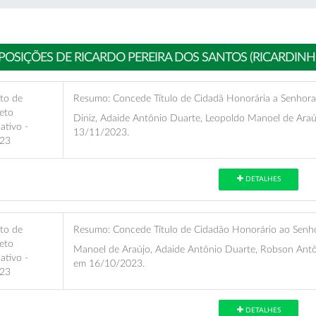
POSIÇÕES DE RICARDO PEREIRA DOS SANTOS (RICARDIN
eto de
Resumo:
Concede Título de Cidadã Honorária a Senhora P
eto
Diniz, Adaide Antônio Duarte, Leopoldo Manoel de Araú
lativo -
13/11/2023.
23
DETALHES
eto de
Resumo:
Concede Título de Cidadão Honorário ao Senho
eto
Manoel de Araújo, Adaide Antônio Duarte, Robson Antô
lativo -
em 16/10/2023.
23
DETALHES