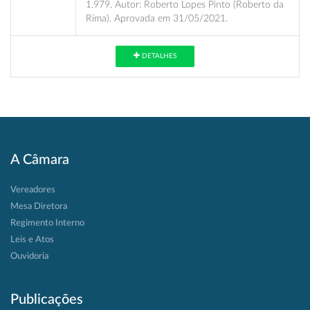
1.979. Autor: Roberto Lopes Pinto (Roberto da
Rima). Aprovada em 31/05/2021.
DETALHES
A Câmara
Vereadores
Mesa Diretora
Regimento Interno
Leis e Atos
Ouvidoria
Publicações