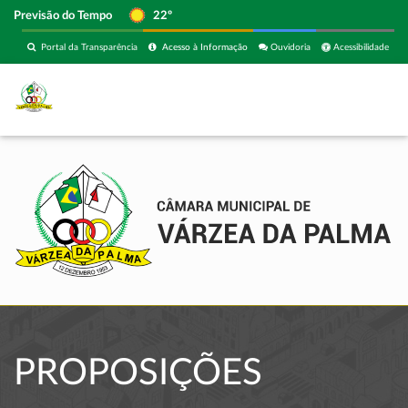
Previsão do Tempo
22º
Portal da Transparência
Acesso à Informação
Ouvidoria
Acessibilidade
PROPOSIÇÕES