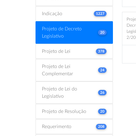
Indicação
1227
Proj
Decr
Projeto de Decreto
Legis
20
Legislativo
2/20
Projeto de Lei
378
Projeto de Lei
24
Complementar
Projeto de Lei do
26
Legislativo
Projeto de Resolução
20
Requerimento
208