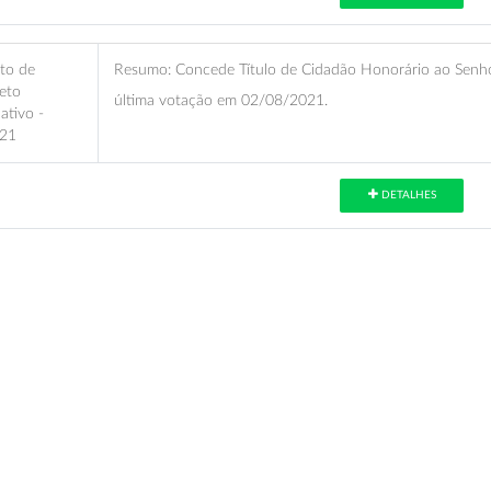
eto de
Resumo:
Concede Título de Cidadão Honorário ao Senho
eto
última votação em 02/08/2021.
lativo -
21
DETALHES