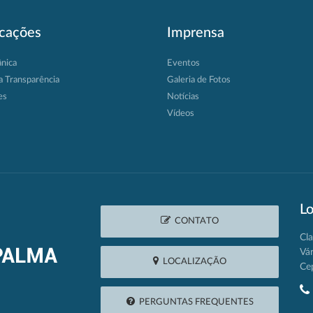
icações
Imprensa
ânica
Eventos
a Transparência
Galeria de Fotos
es
Notícias
Vídeos
Lo
CONTATO
Cla
Vá
LOCALIZAÇÃO
Ce
PERGUNTAS FREQUENTES