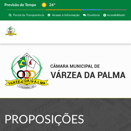
Previsão do Tempo
26º
Portal da Transparência
Acesso à Informação
Ouvidoria
Acessibilidade
PROPOSIÇÕES