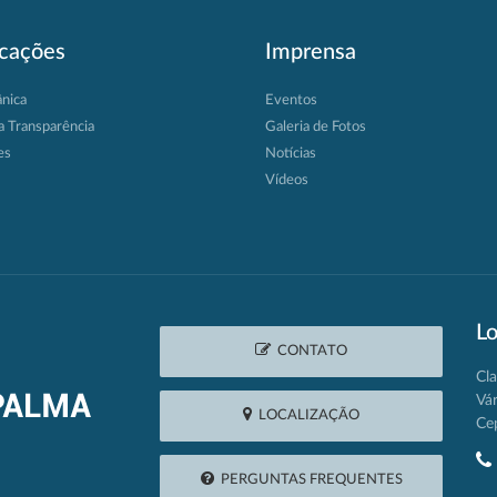
icações
Imprensa
ânica
Eventos
a Transparência
Galeria de Fotos
es
Notícias
Vídeos
Lo
CONTATO
Cla
Vá
LOCALIZAÇÃO
Ce
PERGUNTAS FREQUENTES