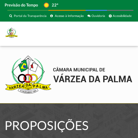
Previsão do Tempo
22º
Portal da Transparência
Acesso à Informação
Ouvidoria
Acessibilidade
PROPOSIÇÕES