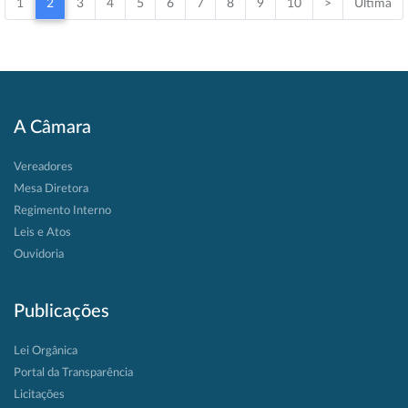
1
2
3
4
5
6
7
8
9
10
>
Última
A Câmara
Vereadores
Mesa Diretora
Regimento Interno
Leis e Atos
Ouvidoria
Publicações
Lei Orgânica
Portal da Transparência
Licitações