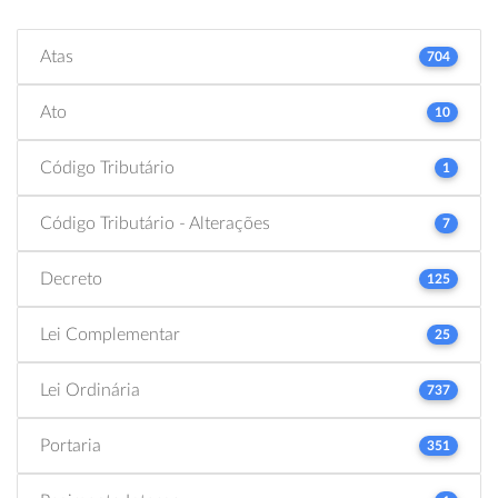
Atas
704
Ato
10
Código Tributário
1
Código Tributário - Alterações
7
Decreto
125
Lei Complementar
25
Lei Ordinária
737
Portaria
351