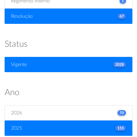
Regimento Interno
1
Resolução
67
Status
Vigente
2028
Ano
2026
70
2025
155