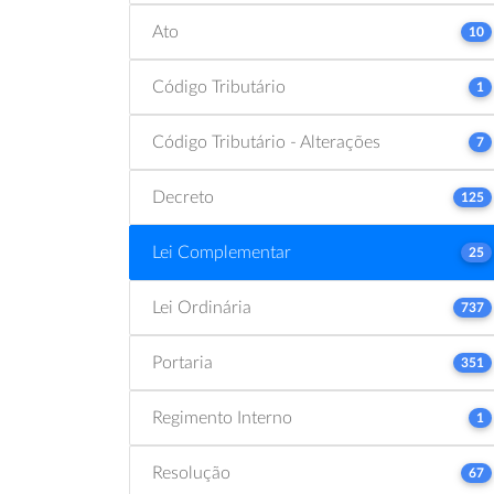
Ato
10
Código Tributário
1
Código Tributário - Alterações
7
Decreto
125
Lei Complementar
25
Lei Ordinária
737
Portaria
351
Regimento Interno
1
Resolução
67