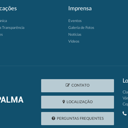
icações
Imprensa
ânica
Eventos
a Transparência
Galeria de Fotos
es
Notícias
Vídeos
Lo
CONTATO
Cla
Vá
LOCALIZAÇÃO
Ce
PERGUNTAS FREQUENTES