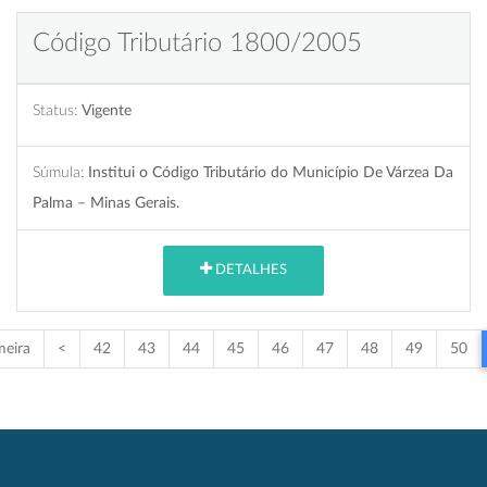
Código Tributário 1800/2005
Status:
Vigente
Súmula:
Institui o Código Tributário do Município De Várzea Da
Palma – Minas Gerais.
DETALHES
meira
<
42
43
44
45
46
47
48
49
50