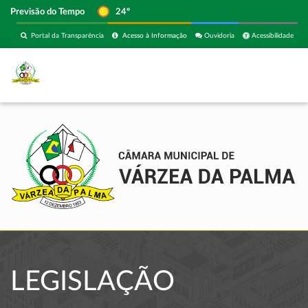
Previsão do Tempo
24º
Portal da Transparência
Acesso à Informação
Ouvidoria
Acessibilidade
LEGISLAÇÃO