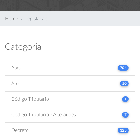
Home
Legislação
Categoria
Atas
704
Ato
10
Código Tributário
1
Código Tributário - Alterações
7
Decreto
125