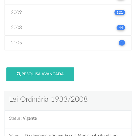
2009
121
2008
44
2005
1
PESQUISA AVANÇADA
Lei Ordinária 1933/2008
Status:
Vigente
Súmula:
Dá denominação em Escola Municipal, situada no