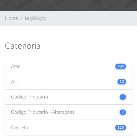
Home
Legislação
Categoria
Atas
704
Ato
10
Código Tributário
1
Código Tributário - Alterações
7
Decreto
125