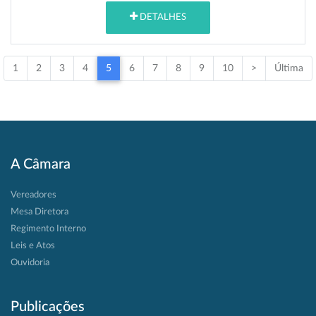
DETALHES
1
2
3
4
5
6
7
8
9
10
>
Última
A Câmara
Vereadores
Mesa Diretora
Regimento Interno
Leis e Atos
Ouvidoria
Publicações