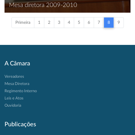
Mesa diretora 2009-2010
Primeira
1
2
3
4
5
6
7
8
9
A Câmara
Vereadores
Mesa Diretora
Regimento Interno
Leis e Atos
Ouvidoria
Publicações